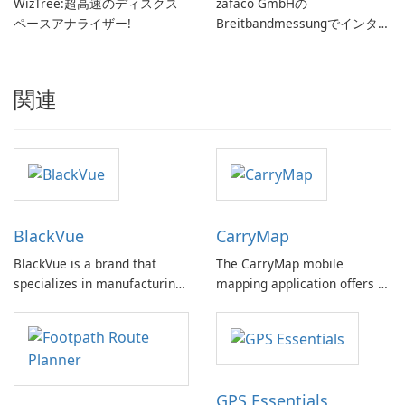
WizTree:超高速のディスクス
zafaco GmbHの
ペースアナライザー!
Breitbandmessungでインター
ネット速度をチェックしてく
ださい!
関連
BlackVue
CarryMap
BlackVue is a brand that
The CarryMap mobile
specializes in manufacturing
mapping application offers a
premium dash cams for cars.
robust solution for collecting
Their products are designed
field data, adding and editing
to capture high-quality video
point, line, and polygon
footage of the driver and the
features, and sharing data
surroundings while driving.
seamlessly with colleagues.
GPS Essentials