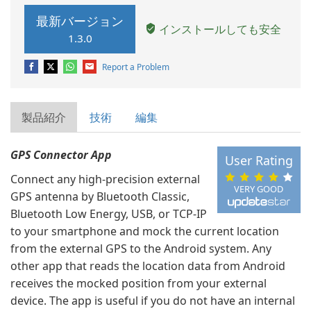
最新バージョン
インストールしても安全
1.3.0
Report a Problem
製品紹介
技術
編集
GPS Connector App
User Rating
Connect any high-precision external
VERY GOOD
GPS antenna by Bluetooth Classic,
Bluetooth Low Energy, USB, or TCP-IP
to your smartphone and mock the current location
from the external GPS to the Android system. Any
other app that reads the location data from Android
receives the mocked position from your external
device. The app is useful if you do not have an internal