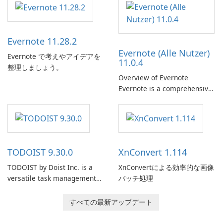
Evernote 11.28.2
Evernote (Alle Nutzer)
Evernote で考えやアイデアを
11.0.4
整理しましょう。
Overview of Evernote
Evernote is a comprehensive
note-taking and organization
software designed to help
users capture, organize, and
access information across
multiple devices.
TODOIST 9.30.0
XnConvert 1.114
TODOIST by Doist Inc. is a
XnConvertによる効率的な画像
versatile task management
バッチ処理
tool designed to help
individuals and teams
すべての最新アップデート
organize their work and
increase productivity.