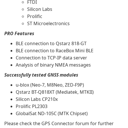
FTDI
Silicon Labs
Prolific
ST Microelectronics
PRO Features
BLE connection to Qstarz 818-GT
BLE connection to RaceBox Mini BLE
Connection to TCP-IP data server
Analysis of binary NMEA messages
Successfully tested GNSS modules
u-blox (Neo-7, M8Neo, ZED-F9P)
Qstarz BT-Q818XT (Mediatek, MTKII)
Silicon Labs CP210x
Prolific PL2303
GlobalSat ND-105C (MTK Chipset)
Please check the GPS Connector forum for further