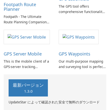
Footpath Route
The GPS tool offers
Planner
comprehensive functionality
Footpath - The Ultimate
including navigation,
Route Planning Companion
waypoint management, track
Footpath is a powerful tool
recording, route planning,
that allows you to plan and
and customizable dashboard
navigate custom routes with
with an array of widgets.
ease.
GPS Server Mobile
GPS Waypoints
This is the mobile client of a
Our multi-purpose mapping
GPS-server tracking
and surveying tool is perfect
application. To utilize this
for both professional and
application, you need a
personal use. It is especially
personal account or hosted
valuable in various land-
最新バージョン
software.
based surveying activities,
1.3.0
including agriculture, forest
management, infrastructure
UpdateStar によって確認された安全で無料のダウンロード
maintenance …