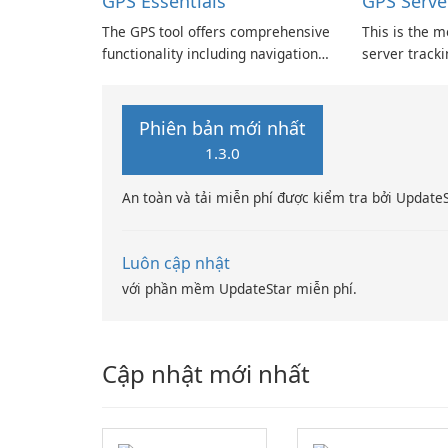
GPS Essentials
GPS Serve
The GPS tool offers comprehensive
This is the m
functionality including navigation,
server tracki
waypoint management, track
utilize this 
recording, route planning, and
personal acc
customizable dashboard with an
software.
Phiên bản mới nhất
array of widgets.
1.3.0
An toàn và tải miễn phí được kiểm tra bởi Update
Luôn cập nhật
với phần mềm UpdateStar miễn phí.
Cập nhật mới nhất