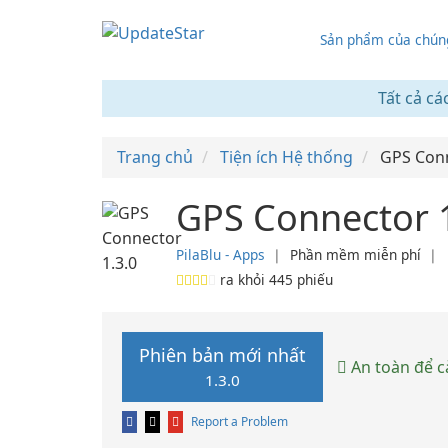
Sản phẩm của chúng
Tất cả cá
Trang chủ
Tiện ích Hệ thống
GPS Con
GPS Connector 
PilaBlu - Apps
❘
Phần mềm miễn phí
❘
ra khỏi
445
phiếu
Phiên bản mới nhất
An toàn để c
1.3.0
Report a Problem