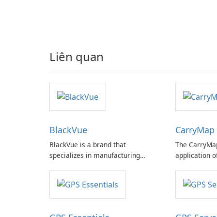
Liên quan
BlackVue
CarryMap
BlackVue is a brand that
The CarryMa
specializes in manufacturing
application o
premium dash cams for cars.
for collectin
Their products are designed to
and editing p
capture high-quality video footage
features, an
of the driver and the surroundings
seamlessly w
while driving.