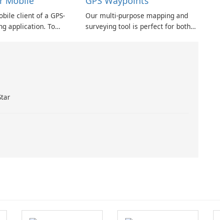
r Mobile
GPS Waypoints
obile client of a GPS-
Our multi-purpose mapping and
ng application. To
surveying tool is perfect for both
application, you need a
professional and personal use. It is
ount or hosted
especially valuable in various land-
based surveying activities,
including agriculture, forest
management, infrastructure
maintenance …
Star