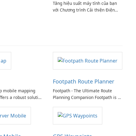
Tăng hiệu suất máy tính của bạn
với Chương trình Cải thiện Điện
toán Intel
Footpath Route Planner
p mobile mapping
Footpath - The Ultimate Route
ffers a robust solution
Planning Companion Footpath is a
g field data, adding
powerful tool that allows you to
oint, line, and polygon
plan and navigate custom routes
d sharing data
with ease.
ith colleagues.