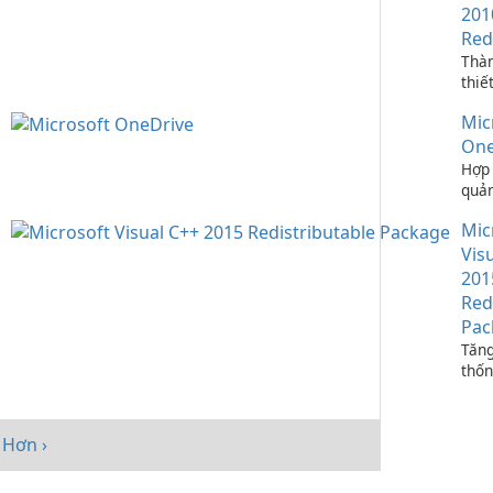
201
Red
Thà
thiế
ứng 
Mic
C++
One
Hợp 
quản
bạn 
Mic
One
Vis
201
Red
Pac
Tăng
thốn
Micr
C++
Redi
Hơn ›
Pack